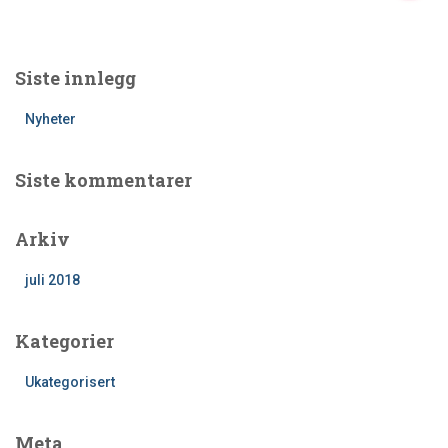
k
e
t
Siste innlegg
t
e
Nyheter
r
:
Siste kommentarer
Arkiv
juli 2018
Kategorier
Ukategorisert
Meta