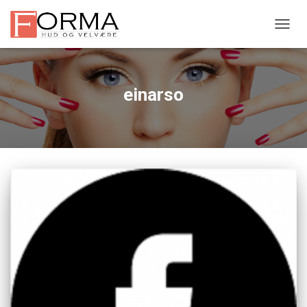
VIS/S
einarso