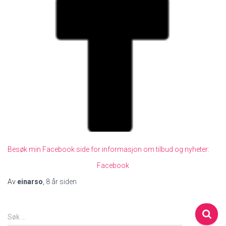
Besøk min Facebook side for informasjon om tilbud og nyheter:
Facebook
Av
einarso
,
8 år
siden
S
Søk …
ø