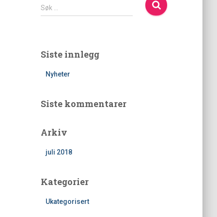
S
Søk …
ø
k
e
t
Siste innlegg
t
e
Nyheter
r
:
Siste kommentarer
Arkiv
juli 2018
Kategorier
Ukategorisert