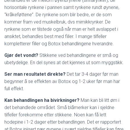
behandles er de mellom øyenbrynene (sinnarynker), de
horisontale rynkene i pannen samt rynkene rundt øynene,
“kråkeføttene”. De rynkene som blir bedre, er de som
kommer fram ved muskelbruk, dvs mimikkrynker. De
rynkene som er tilstede også når man er helt avslappet i
ansiktet, behandles best med filler. I mange tilfeller
kompletterer filler og Botox behandlingene hverandre.
Gjør det vondt?
Stikkene ved behandlingene er små og
ubetydelige. En del synes at det kjennes ut som myggstikk.
Ser man resultatet direkte?
Det tar 3-4 dager før man
begynner å se effekten av Botox og 1-2 uker før man har
full effekt.
Kan behandlingen ha bivirkninger?
Man kan bli litt øm i
det behandlede området. Små blåmerker kan i sjeldne
tilfeller forekomme etter stikkene. Noen kan få lett
hodepine i 1-2 dager etter behandlingen. Det er rapportert
at Botox injisert nær øynene i svært sjeldne tilfeller kan føre